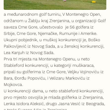
a međunarodnom golf turniru, V Montenegro Open,
održanom u Žablju kraj Zrenjanina, u organizaciji Golf
saveza Crne Gore, učestvovalo je 56 golfera iz
Srbije, Crne Gore, Njemačke, Rumunije i Amerike.
Ukupni pobjednik, u muškoj konkurenciji je, Boško
Palkovljević iz Novog Sada, a u ženskoj konkurenciji,
Lea Kanjuh iz Novog Sada.
Prva tri mjesta na Montenegro Openu, u neto
Stableford konkurenciji, u kategoriji muškaraca,
pripali su golferima iz Crne Gore, Veljku Vojinoviću iz
Bara, Đorđu Popoviću, i Velizaru Markoviću iz
Mojkovca.
U konkurenciji dama, u neto stableford konkurenciji,
prvo mjesto osvojila je mlada golferka iz Zrenjanina,
Lenka Isidora Aleksić, drugo Jasna Vesić iz Beograda,