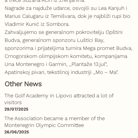
a treće Suzana Aćin iz Zrenjanina.
Nagrade za najduže udarce, osvojili su Lea Kanjuh i
Marius Calugaru iz Temišvara, dok je najbliži rupi bio
Vladimir Kunić iz Sombora.
Zahvaljujemo se generalnom pokrovitelju Opštini
Budva, generalnom sponzoru Luštici Bay,
sponzorima i prijateljima turnira Mega promet Budva,
Crnogorskom olimpijskom komitetu, kompanijama
Una Montenegro i Garmin, ,,Plantaže 13.jul”,
Apatinskoj pivari, tekstilnoj industriji ,,Mo – Ma”.
Other News
The Golf Academy in Lipovo attracted a lot of
visitors
29/07/2025
The Association became a member of the
Montenegrin Olympic Committee
26/06/2025