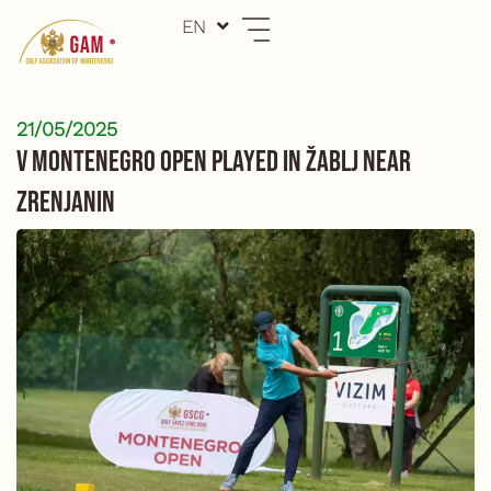
Skip
EN
ME
to
content
21/05/2025
V Montenegro Open played in Žablj near
Zrenjanin