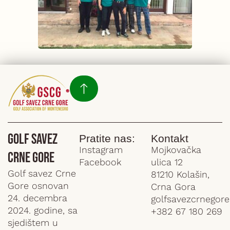
Golf Savez
Pratite nas:
Kontakt
Instagram
Mojkovačka
Crne Gore
Facebook
ulica 12
Golf savez Crne
81210 Kolašin,
Gore osnovan
Crna Gora
24. decembra
golfsavezcrnegor
2024. godine, sa
+382 67 180 269
sjedištem u