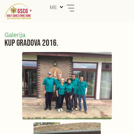
Skip
ME
EN
to
content
Galerija
Kup gradova 2016.