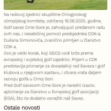
Na redovoj sjednici skupštine Crnogorskog
olimpijskog komiteta, održanoj 16.06.2025. godine,
Golf savez Crne Gore je, zahvaljujući predanom radu
svih nas, i nesebičnoj pomoći predsjednika COK-a,
Dušana Simonovića, zvanično primljen u članstvo
COK-a.
Ovo je veliki korak, koji GSCG vodi brže prema
evropskoj i svjetskoj golf zajednici. Prijem u COK
predstavlja priznanje za dosadašnji rad Saveza i golf
klubova u njegovom sastavu, i otvara vrata daljem
razvoju golfa u Crnoj Gori.
Pred Golf savezom Crne Gore je naredni izazov,
apliciranje za članstvo u Evropskoj golf asocijaciji
(EGA), što će dodatno osnažiti naš Savez.
Ostale novosti