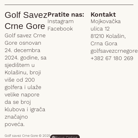
Golf Savez
Pratite nas:
Kontakt
Instagram
Mojkovačka
Crne Gore
Facebook
ulica 12
Golf savez Crne
81210 Kolašin,
Gore osnovan
Crna Gora
24. decembra
golfsavezcrnegor
2024. godine, sa
+382 67 180 269
sjedištem u
Kolašinu, broji
više od 200
golfera i ulaže
velike napore
da se broj
klubova i igrača
značajno
poveća.
Golf savez Crne Gore © 2025
Focus Coding